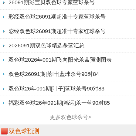
26091期彩宝贝双色球专家蓝球杀号
彩经双色球26091期超准十专家蓝球杀号
彩经双色球26091期超准十专家红球杀号
2026091期双色球精选杀蓝汇总
双色球2026年091期飞向阳光杀蓝预测图表
双色球26091期[落叶]蓝球杀号90对84
双色球26年091期[叶子]蓝球杀号90对83
福彩双色球26年091期[鸿运]杀一蓝90对85
更多双色球杀号>
双色球预测