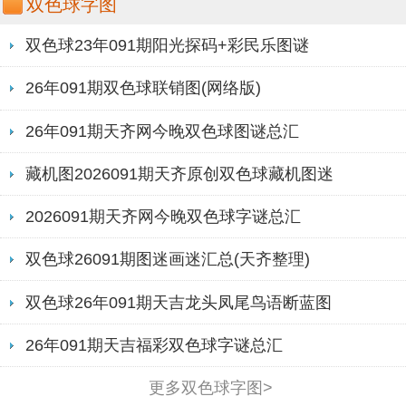
双色球字图
双色球23年091期阳光探码+彩民乐图谜
26年091期双色球联销图(网络版)
26年091期天齐网今晚双色球图谜总汇
藏机图2026091期天齐原创双色球藏机图迷
2026091期天齐网今晚双色球字谜总汇
双色球26091期图迷画迷汇总(天齐整理)
双色球26年091期天吉龙头凤尾鸟语断蓝图
26年091期天吉福彩双色球字谜总汇
更多双色球字图>