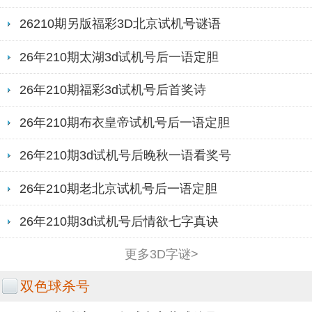
26210期另版福彩3D北京试机号谜语
26年210期太湖3d试机号后一语定胆
26年210期福彩3d试机号后首奖诗
26年210期布衣皇帝试机号后一语定胆
26年210期3d试机号后晚秋一语看奖号
26年210期老北京试机号后一语定胆
26年210期3d试机号后情欲七字真诀
更多3D字谜>
双色球杀号