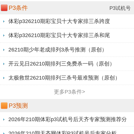
P3条件
P3试机号
体彩p326210期彩宝贝十大专家排三杀跨度
体彩p326210期彩宝贝十大专家排三杀和尾
26210期少年老成排列3杀号推测（原创）
开云见日26210期排列三免费杀一码（原创）
太极救世26210期排列三杀号最准预测（原创）
更多P3条件>
P3预测
2026年210期体彩p3试机号后天齐专家预测推荐分
析汇总
2026年210期天齐网体彩P3试机号后专家分析