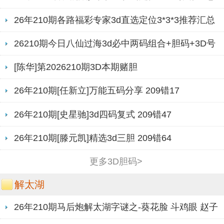
26年210期各路福彩专家3d直选定位3*3*3推荐汇总
26210期今日八仙过海3d必中两码组合+胆码+3D号
码预测
[陈华]第2026210期3D本期赌胆
26年210期[任新立]万能五码分享 209错17
26年210期[史星驰]3d四码复式 209错47
26年210期[滕元凯]精选3d三胆 209错64
更多3D胆码>
解太湖
26年210期马后炮解太湖字谜之-葵花脸 斗鸡眼 赵子