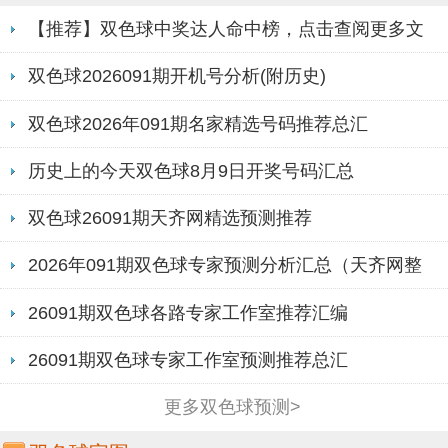
【推荐】双色球中奖达人命中榜，点击查阅更多文
章！
双色球2026091期开机号分析(附历史)
双色球2026年091期名家精选号码推荐总汇
历史上的今天双色球8月9日开奖号码汇总
双色球26091期天齐网精选预测推荐
2026年091期双色球专家预测分析汇总（天齐网整
理发布）
26091期双色球各路专家工作室推荐汇编
26091期双色球专家工作室预测推荐总汇
更多双色球预测>