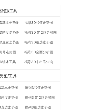
走势图/工具
3D基本走势图
福彩3D和值走势图
3D跨度走势图
福彩3D 012路走势图
3D直选走势图
福彩3D组选走势图
试机号走势图
福彩3D全面分析图
3D缩水工具
福彩3D未出号查询
走势图/工具
3基本走势图
排列3和值走势图
3跨度走势图
排列3 012路走势图
3直选走势图
排列3组选走势图