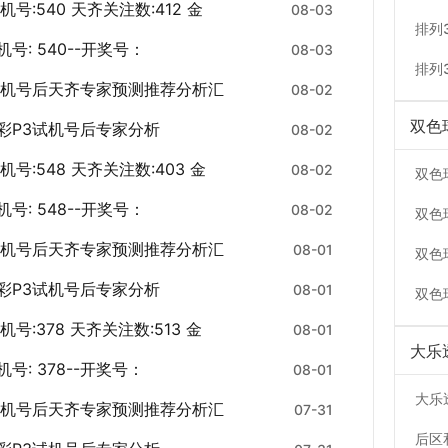
机号:540 天齐关注数:412 金
08-03
排列
号: 540--开奖号：
08-03
排列
3试机号后天齐专家预测推荐分析汇
08-02
双色
体彩P3试机号后专家分析
08-02
机号:548 天齐关注数:403 金
08-02
双色
号: 548--开奖号：
08-02
双色
3试机号后天齐专家预测推荐分析汇
08-01
双色
体彩P3试机号后专家分析
08-01
双色
机号:378 天齐关注数:513 金
08-01
大乐
号: 378--开奖号：
08-01
大乐
3试机号后天齐专家预测推荐分析汇
07-31
后区