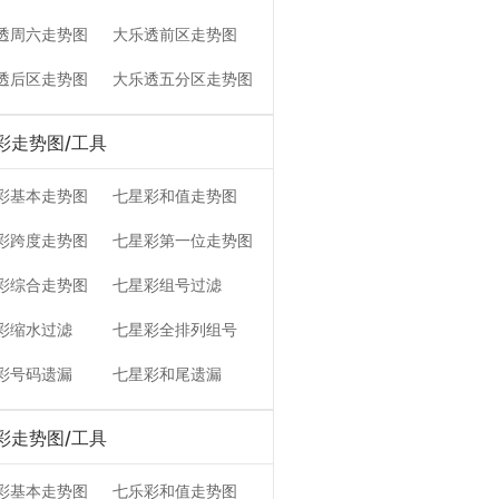
透周六走势图
大乐透前区走势图
透后区走势图
大乐透五分区走势图
彩走势图/工具
彩基本走势图
七星彩和值走势图
彩跨度走势图
七星彩第一位走势图
彩综合走势图
七星彩组号过滤
彩缩水过滤
七星彩全排列组号
彩号码遗漏
七星彩和尾遗漏
彩走势图/工具
彩基本走势图
七乐彩和值走势图