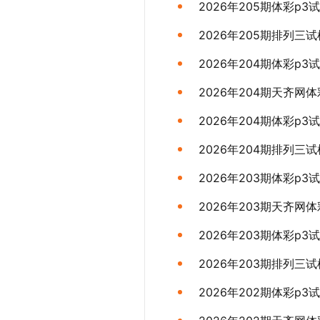
2026年205期体彩p3试
码:4
2026年205期排列三试机
2026年204期体彩p
总
2026年204期天齐网
2026年204期体彩p3试
码:4
2026年204期排列三试机
2026年203期体彩p
总
2026年203期天齐网
2026年203期体彩p3试
码:5
2026年203期排列三试机
2026年202期体彩p
总