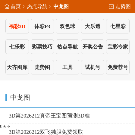
首页
热点导航
中龙图
走势图
福彩3D
体彩P3
双色球
大乐透
七星彩
七乐彩
彩票技巧
热点导航
开奖公告
宝彩专家
天齐图库
走势图
工具
试机号
免费荐号
中龙图
3D第2026212真帝王宝图预测3D准
中大多
3D第2026212双飞独胆免费领取