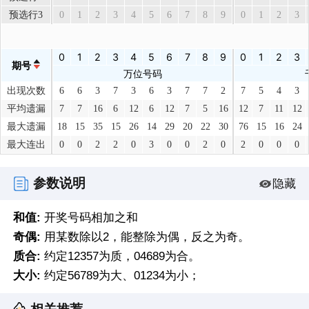
预选行3
0
1
2
3
4
5
6
7
8
9
0
1
2
3
0
1
2
3
4
5
6
7
8
9
0
1
2
3
期号
万位号码
出现次数
6
6
3
7
3
6
3
7
7
2
7
5
4
3
平均遗漏
7
7
16
6
12
6
12
7
5
16
12
7
11
12
最大遗漏
18
15
35
15
26
14
29
20
22
30
76
15
16
24
最大连出
0
0
2
2
0
3
0
0
2
0
2
0
0
0
参数说明
隐藏
和值:
开奖号码相加之和
奇偶:
用某数除以2，能整除为偶，反之为奇。
质合:
约定12357为质，04689为合。
大小:
约定56789为大、01234为小；