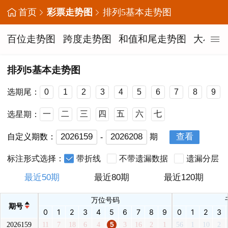
首页
彩票走势图
排列5基本走势图
百位走势图
跨度走势图
和值和尾走势图
大小形
排列5基本走势图
选期尾：
0
1
2
3
4
5
6
7
8
9
选星期：
一
二
三
四
五
六
七
查看
自定义期数：
期
-
标注形式选择：
带折线
不带遗漏数据
遗漏分层
最近50期
最近80期
最近120期
万位号码
期号
0
1
2
3
4
5
6
7
8
9
0
1
2
3
2026159
11
7
18
6
4
5
3
16
2
1
56
1
10
2