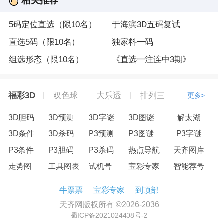
相关推荐
5码定位直选（限10名）
于海滨3D五码复试
直选5码（限10名）
独家料一码
组选形态（限10名）
《直选一注连中3期》
福彩3D
双色球
大乐透
排列三
更多>
3D胆码
3D预测
3D字谜
3D图谜
解太湖
3D条件
3D杀码
P3预测
P3图谜
P3字谜
P3条件
P3胆码
P3杀码
热点导航
天齐图库
走势图
工具图表
试机号
宝彩专家
智能荐号
牛票票
宝彩专家
到顶部
天齐网版权所有 ©2026-2036
蜀ICP备2021024408号-2