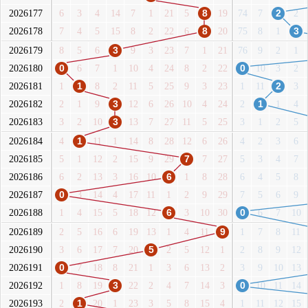
2026177
6
3
4
14
7
1
21
5
8
19
74
7
2
2
2026178
7
4
5
15
8
2
22
6
8
20
75
8
1
3
2026179
8
5
6
3
9
3
23
7
1
21
76
9
2
1
2026180
0
6
7
1
10
4
24
8
2
22
0
10
3
2
2026181
1
1
8
2
11
5
25
9
3
23
1
11
2
3
2026182
2
1
9
3
12
6
26
10
4
24
2
1
1
4
2026183
3
2
10
3
13
7
27
11
5
25
3
1
2
5
2026184
4
1
11
1
14
8
28
12
6
26
4
2
3
6
2026185
5
1
12
2
15
9
29
7
7
27
5
3
4
7
2026186
6
2
13
3
16
10
6
1
8
28
6
4
5
8
2026187
0
3
14
4
17
11
1
2
9
29
7
5
6
9
2026188
1
4
15
5
18
12
6
3
10
30
0
6
7
10
2026189
2
5
16
6
19
13
1
4
11
9
1
7
8
11
2026190
3
6
17
7
20
5
2
5
12
1
2
8
9
12
2026191
0
7
18
8
21
1
3
6
13
2
3
9
10
13
2026192
1
8
19
3
22
2
4
7
14
3
0
10
11
14
2026193
2
1
20
1
23
3
5
8
15
4
1
11
12
15