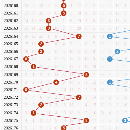
2026160
12
8
19
7
5
5
4
17
3
2
57
2
11
3
2026161
13
9
20
8
6
5
5
18
4
3
58
3
12
4
2026162
14
10
21
3
7
1
6
19
5
4
59
4
13
5
2026163
15
11
22
3
8
2
7
20
6
5
60
5
14
6
2026164
16
12
23
1
9
3
8
7
7
6
61
1
15
7
2026165
17
13
2
2
10
4
9
1
8
7
62
1
16
8
2026166
18
14
2
3
11
5
10
2
9
8
63
2
2
9
2026167
0
15
1
4
12
6
11
3
10
9
64
1
1
10
2026168
1
1
2
5
13
7
12
4
11
10
65
1
2
11
2026169
2
1
3
6
14
8
13
5
8
11
66
2
3
12
2026170
3
2
4
7
4
9
14
6
1
12
67
1
4
13
2026171
0
3
5
8
1
10
15
7
2
13
68
1
5
14
2026172
1
4
6
9
2
11
16
7
3
14
69
2
6
15
2026173
2
5
2
10
3
12
17
1
4
15
70
3
7
16
2026174
3
1
1
11
4
13
18
2
5
16
71
4
8
17
2026175
4
1
2
12
5
14
19
3
8
17
72
5
9
3
2026176
5
2
3
13
6
5
20
4
1
18
73
6
10
1