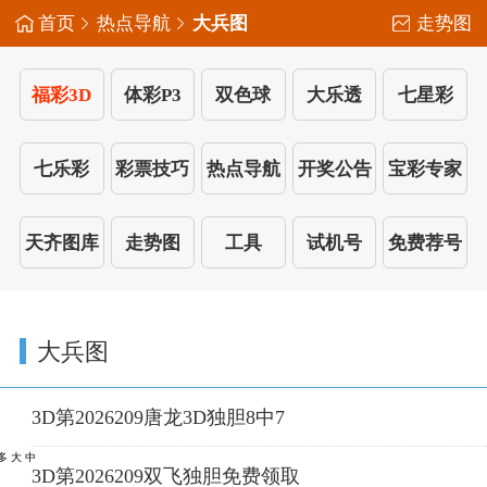
首页
热点导航
大兵图
走势图
福彩3D
体彩P3
双色球
大乐透
七星彩
七乐彩
彩票技巧
热点导航
开奖公告
宝彩专家
天齐图库
走势图
工具
试机号
免费荐号
大兵图
3D第2026209唐龙3D独胆8中7
中大多
3D第2026209双飞独胆免费领取