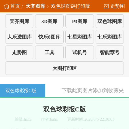
首页
天齐图库
双色球图谜打印版
走势图
天齐图库
3D图库
P3图库
双色球图库
大乐透图库
快乐8图库
七星彩图库
七乐彩图库
走势图
工具
试机号
智能荐号
大图打印区
下载此页图片
添加到收藏夹
双色球彩报C版
双色球彩报C版
编辑:haha
作者:haha
更新时间:2026/8/6 22:30:03