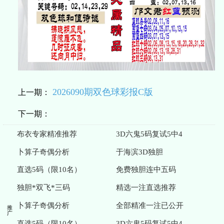
2026090期双色球彩报C版
上一期：
下一期：
布衣专家精准推荐
3D六鬼5码复试5中4
卜算子奇偶分析
于海滨3D独胆
直选5码（限10名）
免费独胆连中五码
独胆*双飞*三码
精选一注直选推荐
推广
卜算子奇偶分析
全部精准一注已公开
直选5码（限10名）
3D六鬼5码复试5中4