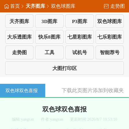
首页
天齐图库
双色球图库
走势图
天齐图库
3D图库
P3图库
双色球图库
大乐透图库
快乐8图库
七星彩图库
七乐彩图库
走势图
工具
试机号
智能荐号
大图打印区
下载此页图片
添加到收藏夹
双色球双色喜报
双色球双色喜报
编辑:yangran
作者:yangran
更新时间:2026/8/7 10:53:10