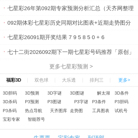
七星彩26年第092期专家预测分析汇总（天齐网整理
发布）
092期体彩七星彩历史同期对比图表+近期走势图分
析
七星彩26091期开奖结果 7 9 5 8 5 0 + 6
七十二街2026092期下一期七星彩号码推荐「原创」
更多七星彩预测 >
福彩3D
双色球
大乐透
排列三
更多>
3D胆码
3D预测
3D字谜
3D图谜
解太湖
3D条件
3D杀码
P3预测
P3图谜
P3字谜
P3条件
P3胆码
P3杀码
热点导航
天齐图库
走势图
工具图表
试机号
宝彩专家
智能荐号
牛票票
宝彩专家
到顶部