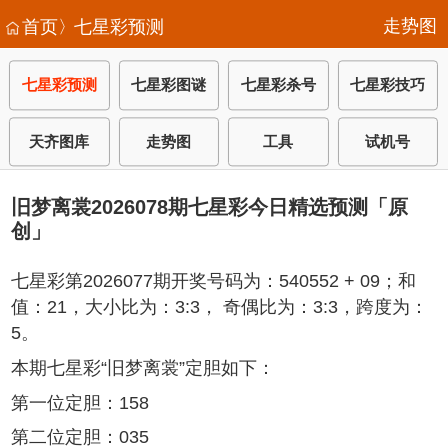
走势图
首页〉
七星彩预测
七星彩预测
七星彩图谜
七星彩杀号
七星彩技巧
天齐图库
走势图
工具
试机号
旧梦离裳2026078期七星彩今日精选预测「原
创」
七星彩第2026077期开奖号码为：540552 + 09；和
值：21，大小比为：3:3， 奇偶比为：3:3，跨度为：
5。
本期七星彩“旧梦离裳”定胆如下：
第一位定胆：158
第二位定胆：035