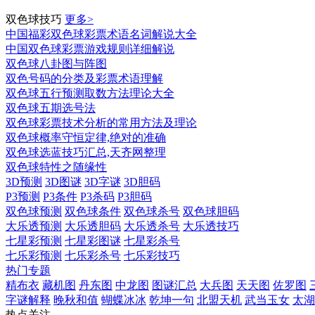
双色球技巧
更多>
中国福彩双色球彩票术语名词解说大全
中国双色球彩票游戏规则详细解说
双色球八卦图与阵图
双色号码的分类及彩票术语理解
双色球五行预测取数方法理论大全
双色球五期选号法
双色球彩票技术分析的常用方法及理论
双色球概率守恒定律,绝对的准确
双色球选蓝技巧汇总,天齐网整理
双色球特性之随缘性
3D预测
3D图谜
3D字谜
3D胆码
P3预测
P3条件
P3杀码
P3胆码
双色球预测
双色球条件
双色球杀号
双色球胆码
大乐透预测
大乐透胆码
大乐透杀号
大乐透技巧
七星彩预测
七星彩图谜
七星彩杀号
七乐彩预测
七乐彩杀号
七乐彩技巧
热门专题
精布衣
藏机图
丹东图
中龙图
图谜汇总
大兵图
天天图
佐罗图
字谜解释
晚秋和值
蝴蝶冰冰
乾坤一句
北盟天机
武当玉女
太湖
热点关注