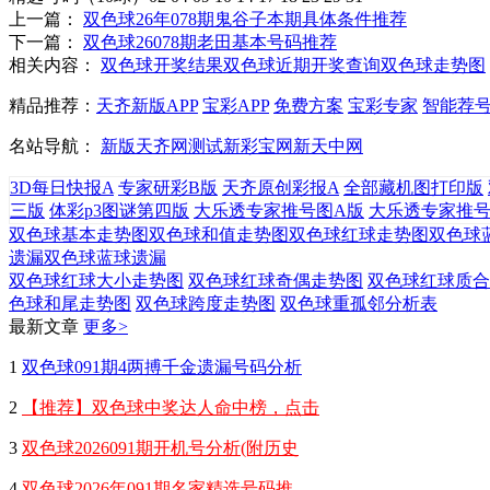
上一篇：
双色球26年078期鬼谷子本期具体条件推荐
下一篇：
双色球26078期老田基本号码推荐
相关内容：
双色球开奖结果
双色球近期开奖查询
双色球走势图
精品推荐：
天齐新版APP
宝彩APP
免费方案
宝彩专家
智能荐
名站导航：
新版天齐网测试
新彩宝网
新天中网
3D每日快报A
专家研彩B版
天齐原创彩报A
全部藏机图打印版
三版
体彩p3图谜第四版
大乐透专家推号图A版
大乐透专家推号
双色球基本走势图
双色球和值走势图
双色球红球走势图
双色球
遗漏
双色球蓝球遗漏
双色球红球大小走势图
双色球红球奇偶走势图
双色球红球质合
色球和尾走势图
双色球跨度走势图
双色球重孤邻分析表
最新文章
更多>
1
双色球091期4两搏千金遗漏号码分析
2
【推荐】双色球中奖达人命中榜，点击
3
双色球2026091期开机号分析(附历史
4
双色球2026年091期名家精选号码推