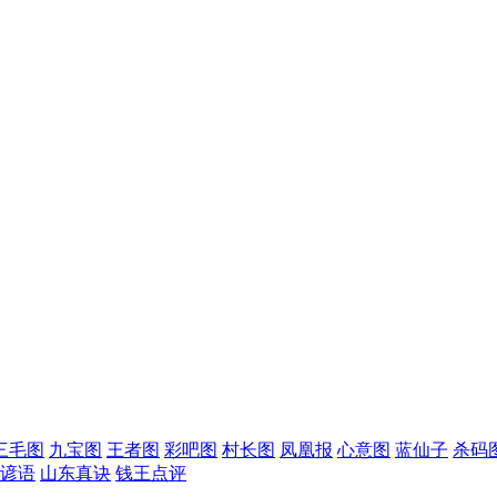
三毛图
九宝图
王者图
彩吧图
村长图
凤凰报
心意图
蓝仙子
杀码
谚语
山东真诀
钱王点评