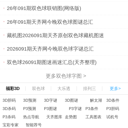
26年091期双色球联销图(网络版)
26年091期天齐网今晚双色球图谜总汇
藏机图2026091期天齐原创双色球藏机图迷
2026091期天齐网今晚双色球字谜总汇
双色球26091期图迷画迷汇总(天齐整理)
更多双色球字图 >
福彩3D
双色球
大乐透
排列三
更多>
3D胆码
3D预测
3D字谜
3D图谜
解太湖
3D条件
3D杀码
P3预测
P3图谜
P3字谜
P3条件
P3胆码
P3杀码
热点导航
天齐图库
走势图
工具图表
试机号
宝彩专家
智能荐号