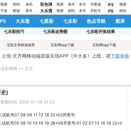
双色球
预测
胆码
杀码
预测
条件
杀号
字图谜
P3
预测
大乐透
字谜
图谜
条件
预测
胆码
杀号
开机号
P5
胆码
P5
大乐透
七星彩
七乐彩
热点导航
图库
七乐彩技巧
七乐彩走势图
七乐彩开奖结果
宝彩文章精选推荐
宝彩网app下载
宝彩网app下载
公告:天齐网移动端原版呈现APP《中大多》上线，请
下载体验
七乐彩预测
>> 正文
史)
更新时间:
2026-07-06 21:33
,试机号07 08 09 11 13 18 22+02开奖号:
试机号05 08 10 13 18 19 28+09开奖号:01 02 07 13 16 19 22+0