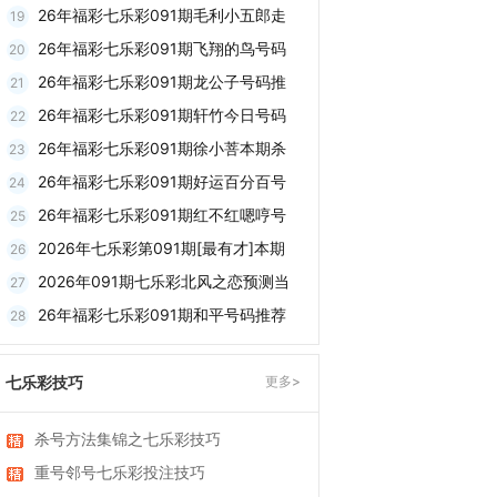
26年福彩七乐彩091期毛利小五郎走
19
26年福彩七乐彩091期飞翔的鸟号码
20
26年福彩七乐彩091期龙公子号码推
21
26年福彩七乐彩091期轩竹今日号码
22
26年福彩七乐彩091期徐小菩本期杀
23
26年福彩七乐彩091期好运百分百号
24
26年福彩七乐彩091期红不红嗯哼号
25
2026年七乐彩第091期[最有才]本期
26
2026年091期七乐彩北风之恋预测当
27
26年福彩七乐彩091期和平号码推荐
28
七乐彩技巧
更多>
杀号方法集锦之七乐彩技巧
重号邻号七乐彩投注技巧