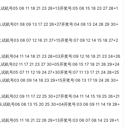
试机号05 06 11 18 21 23 28+13开奖号:05 06 15 18 23 27 28+1
试机号01 08 09 13 17 22 26+27开奖号:04 08 13 24 28 29 30+
试机号03 06 07 12 16 21 27+15开奖号:07 09 12 14 15 18 27+2
试机号04 11 14 18 21 23 28+03开奖号:09 12 16 18 21 23 24+26
试机号02 11 17 21 23 27 30+05开奖号:06 15 17 18 21 26 29+24
试机号05 07 11 12 19 24 27+30开奖号:07 11 13 17 21 24 28+25
试机号03 06 09 14 18 23 29+15开奖号:06 13 17 19 24 26 30+
试机号02 09 11 17 22 25 30+27开奖号:04 11 14 15 19 25 26+21
,试机号06 08 13 15 20 25 30+04开奖号:03 06 09 11 14 19 28+
试机号05 11 16 21 22 26 29+13开奖号:03 06 07 08 14 23 26+1