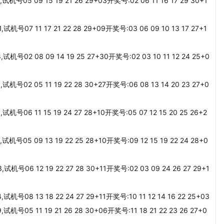
试机号05 09 15 19 21 26 29+03开奖号:02 06 11 16 17 29 30+1
试机号07 11 17 21 22 28 29+09开奖号:03 06 09 10 13 17 27+1
试机号02 08 09 14 19 25 27+30开奖号:02 03 10 11 12 24 25+0
试机号02 05 11 19 22 28 30+27开奖号:06 08 13 14 20 23 27+0
试机号06 11 15 19 24 27 28+10开奖号:05 07 12 15 20 25 26+2
试机号05 09 13 19 22 25 28+10开奖号:09 12 15 19 22 24 28+0
试机号06 12 19 22 27 28 30+11开奖号:02 03 09 24 26 27 29+1
试机号08 13 18 22 24 27 29+11开奖号:10 11 12 14 16 22 25+03
试机号05 11 19 21 26 28 30+06开奖号:11 18 21 22 23 26 27+0