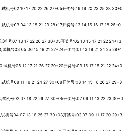
试机号02 10 17 20 22 26 27+05开奖号:16 19 20 23 25 28 30+0
试机号03 04 13 18 21 23 28+17开奖号:13 14 15 16 17 18 26+0
试机号07 13 17 22 26 27 30+05开奖号:02 10 15 17 21 22 24+13
试机号03 05 06 15 18 21 27+24开奖号:01 13 18 21 24 25 29+1
试机号06 12 17 21 26 27 29+20开奖号:03 15 17 18 21 22 24+0
试机号08 11 18 21 24 27 30+08开奖号:03 14 15 16 26 27 29+3
试机号02 07 18 22 26 27 30+05开奖号:07 09 11 13 22 23 30+0
试机号04 07 13 18 25 27 30+03开奖号:02 07 09 11 17 20 29+3