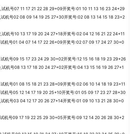
试机号07 11 17 21 22 28 29+09开奖号:01 10 11 13 16 23 24+29
试机号02 08 09 14 19 25 27+30开奖号:02 08 13 14 15 18 23+2
试机号10 13 17 19 20 24 27+18开奖号:02 04 12 16 21 22 24+11
试机号01 04 07 14 17 22 26+09开奖号:02 07 09 17 24 27 30+0
试机号09 15 17 23 24 29 30+02开奖号:12 15 16 18 19 23 29+26
试机号08 13 17 18 20 24 27+02开奖号:04 13 15 16 19 26 27+1
试机号01 08 15 18 21 23 28+09开奖号:02 06 10 14 18 19 23+11
试机号05 12 14 17 19 20 25+10开奖号:01 05 09 17 23 27 28+30
试机号03 04 12 17 20 26 27+14开奖号:01 09 10 13 21 28 30+0
试机号09 17 19 22 25 29 30+05开奖号:09 12 14 20 26 28 30+2