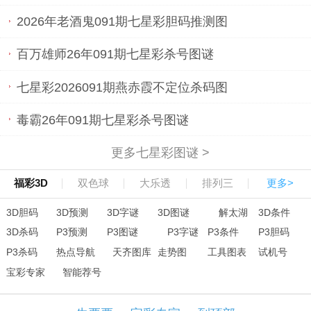
2026年老酒鬼091期七星彩胆码推测图
百万雄师26年091期七星彩杀号图谜
七星彩2026091期燕赤霞不定位杀码图
毒霸26年091期七星彩杀号图谜
更多七星彩图谜 >
福彩3D
双色球
大乐透
排列三
更多>
3D胆码
3D预测
3D字谜
3D图谜
解太湖
3D条件
3D杀码
P3预测
P3图谜
P3字谜
P3条件
P3胆码
P3杀码
热点导航
天齐图库
走势图
工具图表
试机号
宝彩专家
智能荐号