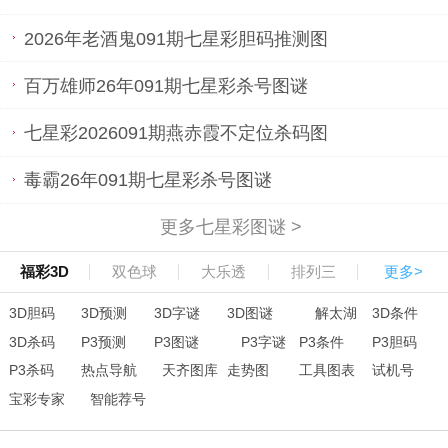
2026年老酒鬼091期七星彩胆码推测图
百万雄师26年091期七星彩杀号图谜
七星彩2026091期燕赤霞不定位杀码图
毒霸26年091期七星彩杀号图谜
更多七星彩图谜 >
福彩3D
双色球
大乐透
排列三
更多>
3D胆码
3D预测
3D字谜
3D图谜
解太湖
3D条件
3D杀码
P3预测
P3图谜
P3字谜
P3条件
P3胆码
P3杀码
热点导航
天齐图库
走势图
工具图表
试机号
宝彩专家
智能荐号