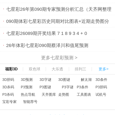
七星彩26年第090期专家预测分析汇总（天齐网整理
发布）
090期体彩七星彩历史同期对比图表+近期走势图分
析
七星彩26089期开奖结果 7 1 8 9 3 4 + 0
26年体彩七星彩090期蔡泽川和值尾预测
更多七星彩预测 >
福彩3D
双色球
大乐透
排列三
更多>
3D胆码
3D预测
3D字谜
3D图谜
解太湖
3D条件
3D杀码
P3预测
P3图谜
P3字谜
P3条件
P3胆码
P3杀码
热点导航
天齐图库
走势图
工具图表
试机号
宝彩专家
智能荐号