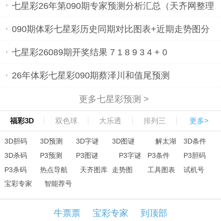
七星彩26年第090期专家预测分析汇总（天齐网整理
发布）
090期体彩七星彩历史同期对比图表+近期走势图分
析
七星彩26089期开奖结果 7 1 8 9 3 4 + 0
26年体彩七星彩090期蔡泽川和值尾预测
更多七星彩预测 >
福彩3D
双色球
大乐透
排列三
更多>
3D胆码
3D预测
3D字谜
3D图谜
解太湖
3D条件
3D杀码
P3预测
P3图谜
P3字谜
P3条件
P3胆码
P3杀码
热点导航
天齐图库
走势图
工具图表
试机号
宝彩专家
智能荐号
牛票票
宝彩专家
到顶部