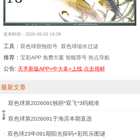
发布时间：2026-06-02 19:28
工具：
双色球胆拖组号
双色球缩水过滤
推荐：
宝彩APP
免费方案
智能荐号
热点导航
公告:
天齐新版APP<中大多>上线,点击领鲜
最新文章
双色球第2026091独胆*双飞*3码精准
中大多
双色球第2026091于海滨本期直选
双色球23年091期阳光探码+彩民乐图谜