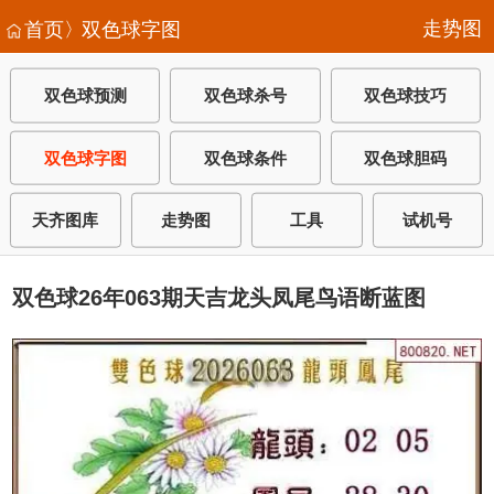
走势图
首页〉
双色球字图
双色球预测
双色球杀号
双色球技巧
双色球字图
双色球条件
双色球胆码
天齐图库
走势图
工具
试机号
双色球26年063期天吉龙头凤尾鸟语断蓝图