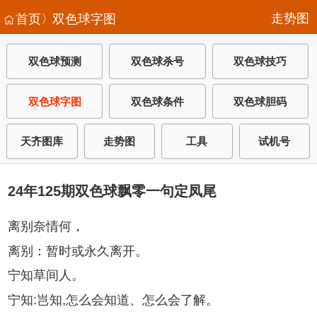
走势图
首页〉
双色球字图
双色球预测
双色球杀号
双色球技巧
双色球字图
双色球条件
双色球胆码
天齐图库
走势图
工具
试机号
24年125期双色球飘零一句定凤尾
离别奈情何，
离别：暂时或永久离开。
宁知草间人。
宁知:岂知,怎么会知道、怎么会了解。