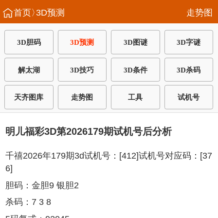
首页〉
3D预测
走势图
3D胆码
3D预测
3D图谜
3D字谜
解太湖
3D技巧
3D条件
3D杀码
天齐图库
走势图
工具
试机号
明儿福彩3D第2026179期试机号后分析
千禧2026年179期3d试机号：[412]试机号对应码：[37
6]
胆码：金胆9 银胆2
杀码：7 3 8