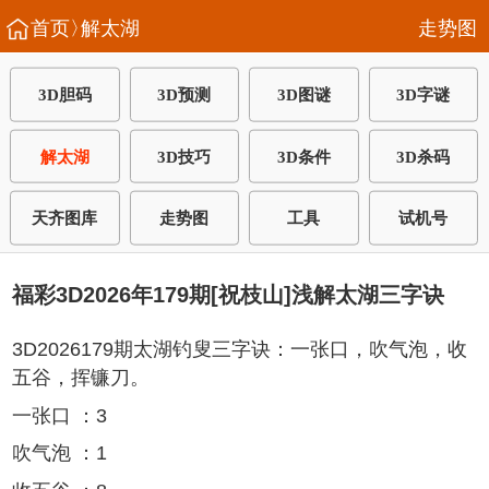
首页〉
解太湖
走势图
3D胆码
3D预测
3D图谜
3D字谜
解太湖
3D技巧
3D条件
3D杀码
天齐图库
走势图
工具
试机号
福彩3D2026年179期[祝枝山]浅解太湖三字诀
3D2026179期太湖钓叟三字诀：一张口，吹气泡，收
五谷，挥镰刀。
一张口 ：3
吹气泡 ：1