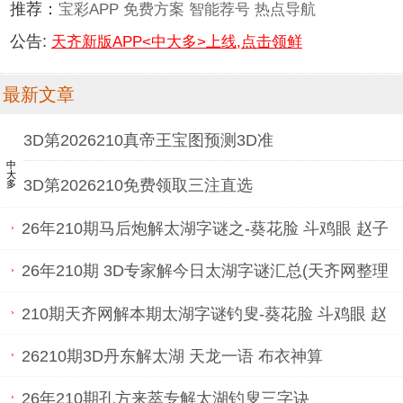
推荐：
宝彩APP
免费方案
智能荐号
热点导航
公告:
天齐新版APP<中大多>上线,点击领鲜
最新文章
3D第2026210真帝王宝图预测3D准
中大多
3D第2026210免费领取三注直选
26年210期马后炮解太湖字谜之-葵花脸 斗鸡眼 赵子
龙 好大胆
26年210期 3D专家解今日太湖字谜汇总(天齐网整理
汇总)
210期天齐网解本期太湖字谜钓叟-葵花脸 斗鸡眼 赵
子龙 好大胆
26210期3D丹东解太湖 天龙一语 布衣神算
26年210期孔方来萃专解太湖钓叟三字诀