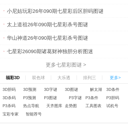
小尼姑玩彩26年090期七星彩后区胆码图谜
太上道祖26年090期七星彩杀号图谜
华山神道26年090期七星彩杀号图谜
七星彩26090期诸葛财神独胆分析图迷
更多七星彩图谜 >
福彩3D
双色球
大乐透
排列三
更多>
3D胆码
3D预测
3D字谜
3D图谜
解太湖
3D条件
3D杀码
P3预测
P3图谜
P3字谜
P3条件
P3胆码
P3杀码
热点导航
天齐图库
走势图
工具图表
试机号
宝彩专家
智能荐号