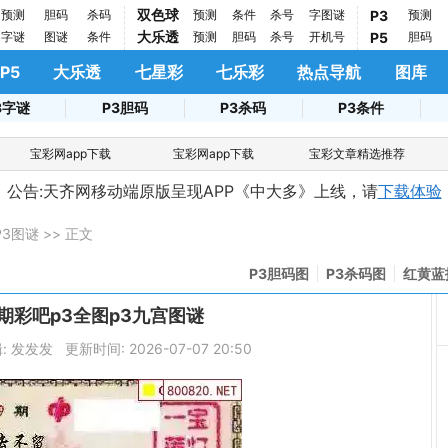
双色球
预测
胆码
杀码
预测
条件
杀号
字图谜
P3
预测
大乐透
字谜
图谜
条件
预测
胆码
杀号
开机号
P5
胆码
P5
大乐透
七星彩
七乐彩
热点导航
图库
3字谜
P3胆码
P3杀码
P3条件
宝彩网app下载
宝彩网app下载
宝彩文章精选推荐
公告:天齐网移动端原版呈现APP《中大多》上线，请
下载体验
P3图谜
>> 正文
P3胆码图
P3杀码图
红黄蓝
9期彩吧p3全图p3九宫图谜
:
发发发
更新时间:
2026-07-07 20:50