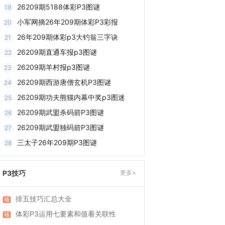
26209期5188体彩P3图谜
19
小军网摘26年209期体彩P3彩报
20
26年209期体彩p3大钓翁三字诀
21
26209期直通车报p3图谜
22
26209期羊村报p3图谜
23
26209期西游唐僧玄机P3图谜
24
26209期功夫熊猫内幕中奖p3图迷
25
26209期武盟杀码箭P3图谜
26
26209期武盟独码箭P3图谜
27
三太子26年209期P3图谜
28
P3技巧
更多>
排五技巧汇总大全
体彩P3运用七要素和值看关联性