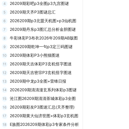
26209期彩吧p3全图p3九宫图谜
4
26209期天齐P3图谜总汇
5
2026209期p3北盟天机图+p3仙机图
6
谜
26209期丹东p3图汇总分析金胆图谜
7
牛彩体彩P3布衣2026年209期AB版图
8
2026209期乾坤一句p3定三码图谜
9
26209期体彩P3小熊猫图迷
10
26209期天吉体彩P3玄机怪字图迷
11
26209期天吉密宗P3玄机怪字图迷
12
26209期中龙p3全图+雷锋日报
13
2026209期清清漫玄系列体彩p3图谜
14
沧江图26209期清清茶城体彩p3全图
15
26209期彩友P3图迷汇总(天齐整理)
16
26209期黄大仙济世图+体彩p3玄机图
17
E族图2026209期体彩p3专家条件分析
18