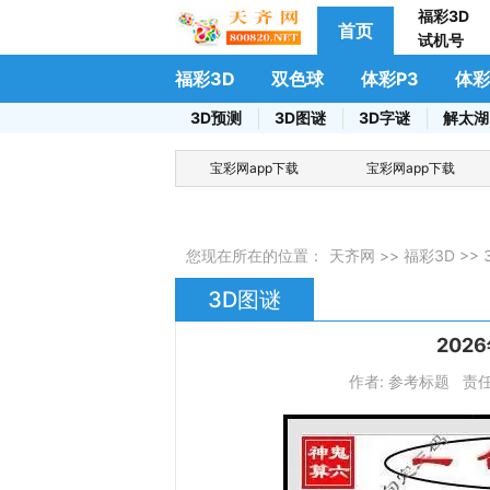
福彩3D
首页
试机号
福彩3D
双色球
体彩P3
体彩
3D预测
3D图谜
3D字谜
解太湖
宝彩网app下载
宝彩网app下载
您现在所在的位置：
天齐网
>>
福彩3D
>>
3D图谜
202
作者:
参考标题
责