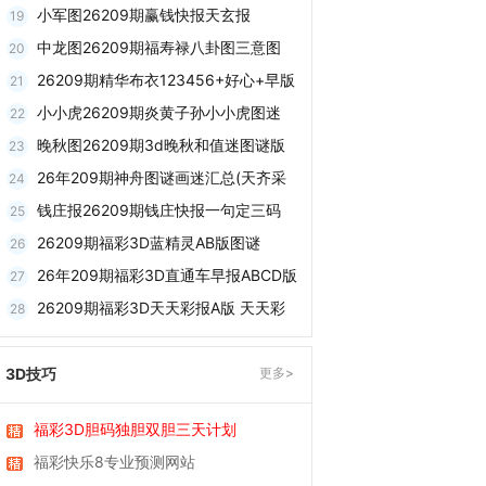
小军图26209期赢钱快报天玄报
19
中龙图26209期福寿禄八卦图三意图
20
26209期精华布衣123456+好心+早版
21
小小虎26209期炎黄子孙小小虎图迷
22
晚秋图26209期3d晚秋和值迷图谜版
23
26年209期神舟图谜画迷汇总(天齐采
24
钱庄报26209期钱庄快报一句定三码
25
26209期福彩3D蓝精灵AB版图谜
26
26年209期福彩3D直通车早报ABCD版
27
26209期福彩3D天天彩报A版 天天彩
28
3D技巧
更多>
福彩3D胆码独胆双胆三天计划
福彩快乐8专业预测网站