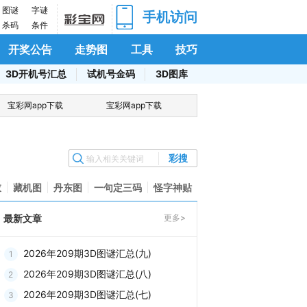
图谜
字谜
手机访问
杀码
条件
开奖公告
走势图
工具
技巧
3D开机号汇总
试机号金码
3D图库
宝彩网app下载
宝彩网app下载
手机浏览器扫码访问
彩搜
衣
藏机图
丹东图
一句定三码
怪字神贴
最新文章
更多>
手机浏览器扫码下载
APP
2026年209期3D图谜汇总(九)
1
2026年209期3D图谜汇总(八)
2
2026年209期3D图谜汇总(七)
3