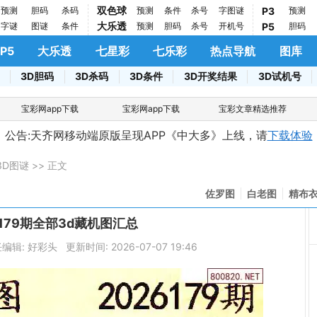
双色球
预测
胆码
杀码
预测
条件
杀号
字图谜
P3
预测
大乐透
字谜
图谜
条件
预测
胆码
杀号
开机号
P5
胆码
P5
大乐透
七星彩
七乐彩
热点导航
图库
3D胆码
3D杀码
3D条件
3D开奖结果
3D试机号
宝彩网app下载
宝彩网app下载
宝彩文章精选推荐
公告:天齐网移动端原版呈现APP《中大多》上线，请
下载体验
3D图谜
>> 正文
佐罗图
白老图
精布
6179期全部3d藏机图汇总
任编辑:
好彩头
更新时间:
2026-07-07 19:46