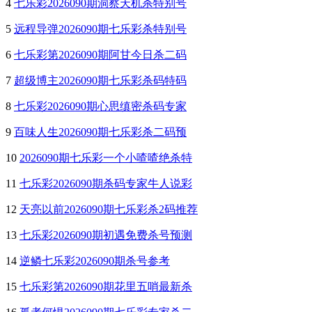
4
七乐彩2026090期洞察天机杀特别号
5
远程导弹2026090期七乐彩杀特别号
6
七乐彩第2026090期阿甘今日杀二码
7
超级博主2026090期七乐彩杀码特码
8
七乐彩2026090期心思缜密杀码专家
9
百味人生2026090期七乐彩杀二码预
10
2026090期七乐彩一个小喳喳绝杀特
11
七乐彩2026090期杀码专家牛人说彩
12
天亮以前2026090期七乐彩杀2码推荐
13
七乐彩2026090期初遇免费杀号预测
14
逆鳞七乐彩2026090期杀号参考
15
七乐彩第2026090期花里五哨最新杀