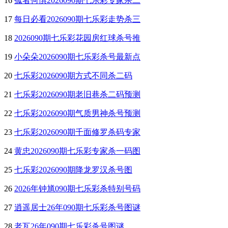
16
孤者何惧2026090期七乐彩专家杀二
17
每日必看2026090期七乐彩走势杀三
18
2026090期七乐彩花园房红球杀号推
19
小朵朵2026090期七乐彩杀号最新点
20
七乐彩2026090期方式不同杀二码
21
七乐彩2026090期老旧巷杀二码预测
22
七乐彩2026090期气质男神杀号预测
23
七乐彩2026090期千面修罗杀码专家
24
黄忠2026090期七乐彩专家杀一码图
25
七乐彩2026090期降龙罗汉杀号图
26
2026年钟馗090期七乐彩杀特别号码
27
逍遥居士26年090期七乐彩杀号图谜
28
老瓦26年090期七乐彩杀号图谜