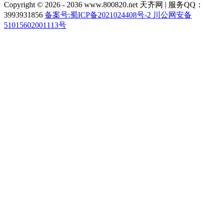
Copyright © 2026 - 2036 www.800820.net
天齐网 | 服务QQ：
3993931856
备案号:蜀ICP备2021024408号-2
川公网安备
51015602001113号