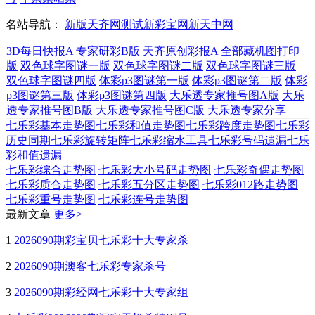
名站导航：
新版天齐网测试
新彩宝网
新天中网
3D每日快报A
专家研彩B版
天齐原创彩报A
全部藏机图打印
版
双色球字图谜一版
双色球字图谜二版
双色球字图谜三版
双色球字图谜四版
体彩p3图谜第一版
体彩p3图谜第二版
体彩
p3图谜第三版
体彩p3图谜第四版
大乐透专家推号图A版
大乐
透专家推号图B版
大乐透专家推号图C版
大乐透专家分享
七乐彩基本走势图
七乐彩和值走势图
七乐彩跨度走势图
七乐彩
历史同期
七乐彩旋转矩阵
七乐彩缩水工具
七乐彩号码遗漏
七乐
彩和值遗漏
七乐彩综合走势图
七乐彩大小号码走势图
七乐彩奇偶走势图
七乐彩质合走势图
七乐彩五分区走势图
七乐彩012路走势图
七乐彩重号走势图
七乐彩连号走势图
最新文章
更多>
1
2026090期彩宝贝七乐彩十大专家杀
2
2026090期澳客七乐彩专家杀号
3
2026090期彩经网七乐彩十大专家组