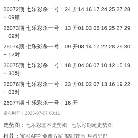
26072期 七乐彩杀一号：24 开14 16 17 24 25 27 28
+ 09错
26073期 七乐彩杀一号：13 开01 03 06 16 25 27 29
+ 09对
26074期 七乐彩杀一号：09 开08 14 17 22 28 29 30
+ 12对
26075期 七乐彩杀一号：18 开04 06 07 10 12 15 19
+ 30对
26076期 七乐彩杀一号：23 开01 02 07 13 16 19 22
+ 03对
26077期 七乐彩杀一号：16 开
发布时间：2026-07-07 08:11
走势图：
七乐彩基本走势图
七乐彩期尾走势图
推荐：
宝彩APP
免费方案
智能荐号
热点导航