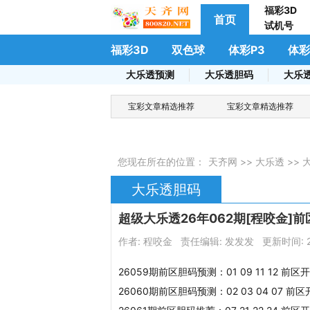
福彩3D
首页
试机号
福彩3D
双色球
体彩P3
体彩
大乐透预测
大乐透胆码
大乐
宝彩文章精选推荐
宝彩文章精选推荐
您现在所在的位置：
天齐网
>>
大乐透
>>
大乐透胆码
超级大乐透26年062期[程咬金]
作者:
程咬金
责任编辑:
发发发
更新时间:
26059期前区胆码预测：01 09 11 12 前区开：0
26060期前区胆码预测：02 03 04 07 前区开：