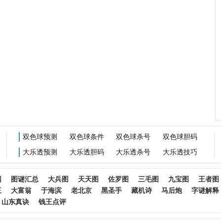
双色球预测
双色球条件
双色球杀号
双色球胆码
大乐透预测
大乐透胆码
大乐透杀号
大乐透技巧
图
图谜汇总
大兵图
天天图
佐罗图
三毛图
九宝图
王者图
王
大富翁
于海滨
老北京
黑圣手
藏机诗
马后炮
字谜解释
山东真诀
钱王点评