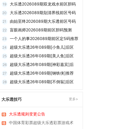
大乐透2026089期双龙戏水前区胆码
19
大乐透2026089期划清界线前区号码
20
由始至终2026089期大乐透前区号码
21
盲眼画师2026089期前区胆码预测
22
一个人的事2026089期前区定5码推荐
23
超级大乐透26年089期[小鱼儿]后区
24
超级大乐透26年089期[美人鱼]后区
25
超级大乐透26年089期[神彩嘉宾]后
26
超级大乐透26年089期[钢铁侠]推荐
27
超级大乐透26年089期[不倒翁]后区
28
大乐透技巧
更多>
大乐透规则变更公告
中国体育彩票超级大乐透彩票游戏术
语