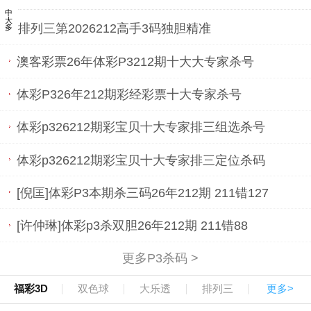
中大多
排列三第2026212高手3码独胆精准
澳客彩票26年体彩P3212期十大大专家杀号
体彩P326年212期彩经彩票十大专家杀号
体彩p326212期彩宝贝十大专家排三组选杀号
体彩p326212期彩宝贝十大专家排三定位杀码
[倪匡]体彩P3本期杀三码26年212期 211错127
[许仲琳]体彩p3杀双胆26年212期 211错88
更多P3杀码 >
福彩3D
双色球
大乐透
排列三
更多>