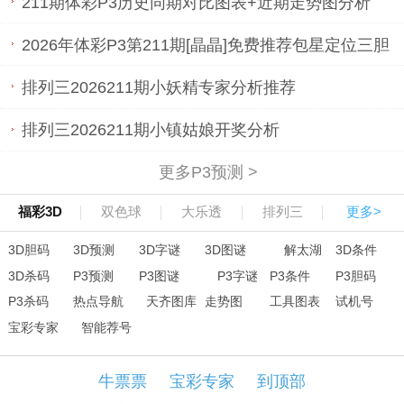
211期体彩P3历史同期对比图表+近期走势图分析
2026年体彩P3第211期[晶晶]免费推荐包星定位三胆
排列三2026211期小妖精专家分析推荐
排列三2026211期小镇姑娘开奖分析
更多P3预测 >
福彩3D
双色球
大乐透
排列三
更多>
3D胆码
3D预测
3D字谜
3D图谜
解太湖
3D条件
3D杀码
P3预测
P3图谜
P3字谜
P3条件
P3胆码
P3杀码
热点导航
天齐图库
走势图
工具图表
试机号
宝彩专家
智能荐号
牛票票
宝彩专家
到顶部