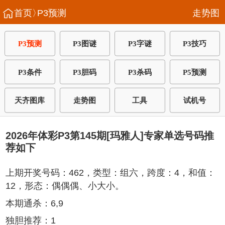
首页〉
P3预测
走势图
P3预测
P3图谜
P3字谜
P3技巧
P3条件
P3胆码
P3杀码
P5预测
天齐图库
走势图
工具
试机号
2026年体彩P3第145期[玛雅人]专家单选号码推
荐如下
上期开奖号码：462，类型：组六，跨度：4，和值：
12，形态：偶偶偶、小大小。
本期通杀：6,9
独胆推荐：1