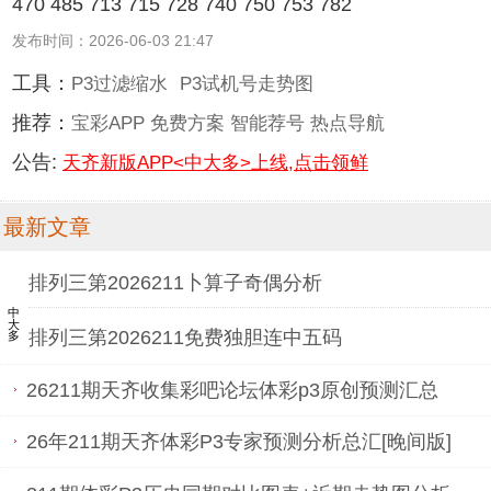
470 485 713 715 728 740 750 753 782
发布时间：2026-06-03 21:47
工具：
P3过滤缩水
P3试机号走势图
推荐：
宝彩APP
免费方案
智能荐号
热点导航
公告:
天齐新版APP<中大多>上线,点击领鲜
最新文章
排列三第2026211卜算子奇偶分析
中大多
排列三第2026211免费独胆连中五码
​26211期天齐收集彩吧论坛体彩p3原创预测汇总
26年211期天齐体彩P3专家预测分析总汇[晚间版]