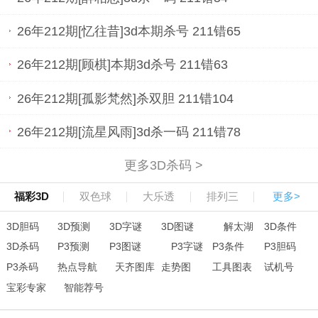
26年212期[忆往昔]3d本期杀号 211错65
26年212期[顾棋]本期3d杀号 211错63
26年212期[孤影梵然]杀双胆 211错104
26年212期[流星风雨]3d杀一码 211错78
更多3D杀码 >
福彩3D
双色球
大乐透
排列三
更多>
3D胆码
3D预测
3D字谜
3D图谜
解太湖
3D条件
3D杀码
P3预测
P3图谜
P3字谜
P3条件
P3胆码
P3杀码
热点导航
天齐图库
走势图
工具图表
试机号
宝彩专家
智能荐号