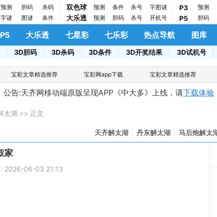
双色球
预测
胆码
杀码
预测
条件
杀号
字图谜
P3
预测
大乐透
字谜
图谜
条件
预测
胆码
杀号
开机号
P5
胆码
P5
大乐透
七星彩
七乐彩
热点导航
图库
3D胆码
3D杀码
3D条件
3D开奖结果
3D试机号
宝彩文章精选推荐
宝彩网app下载
宝彩文章精选推荐
公告:天齐网移动端原版呈现APP《中大多》上线，请
下载体验
解太湖
>> 正文
天齐解太湖
丹东解太湖
马后炮解太
四叔家
:
2026-06-03 21:13