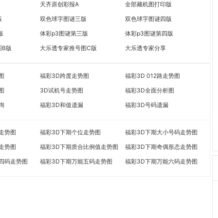
天齐原创彩报A
全部藏机图打印版
版
双色球字图谜三版
双色球字图谜四版
版
体彩p3图谜第三版
体彩p3图谜第四版
图B版
大乐透专家推号图C版
大乐透专家分享
图
福彩3D跨度走势图
福彩3D 012路走势图
图
3D试机号走势图
福彩3D全面分析图
询
福彩3D和值遗漏
福彩3D号码遗漏
走势图
福彩3D下期个位走势图
福彩3D下期大小号码走势图
走势图
福彩3D下期质合比例值走势图
福彩3D下期奇偶形态走势图
四码走势图
福彩3D下期万能五码走势图
福彩3D下期万能六码走势图