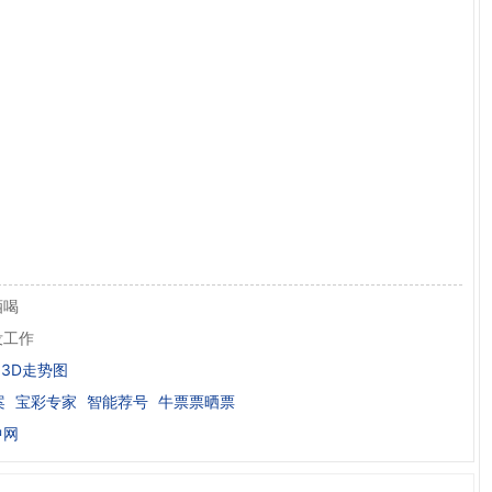
酒喝
没工作
3D走势图
案
宝彩专家
智能荐号
牛票票晒票
中网