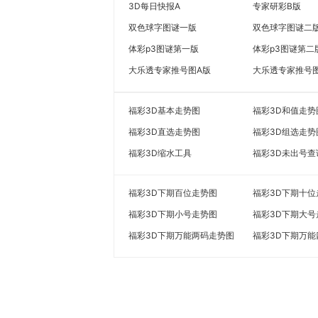
3D每日快报A
专家研彩B版
双色球字图谜一版
双色球字图谜二
体彩p3图谜第一版
体彩p3图谜第二
大乐透专家推号图A版
大乐透专家推号
福彩3D基本走势图
福彩3D和值走势
福彩3D直选走势图
福彩3D组选走势
福彩3D缩水工具
福彩3D未出号查
福彩3D下期百位走势图
福彩3D下期十位
福彩3D下期小号走势图
福彩3D下期大号
福彩3D下期万能两码走势图
福彩3D下期万能