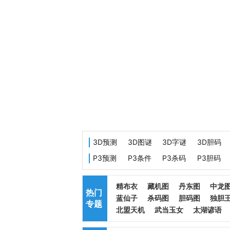
3D预测
3D图谜
3D字谜
3D胆码
P3预测
P3条件
P3杀码
P3胆码
精布衣
藏机图
丹东图
中龙
热门
蓝仙子
杀码图
胆码图
独胆
专题
北盟天机
武当玉女
太湖谚语