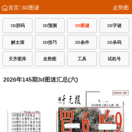
首页〉
3D图谜
走势图
3D胆码
3D预测
3D图谜
3D字谜
解太湖
3D技巧
3D条件
3D杀码
天齐图库
走势图
工具
试机号
2026年145期3d图迷汇总(六)