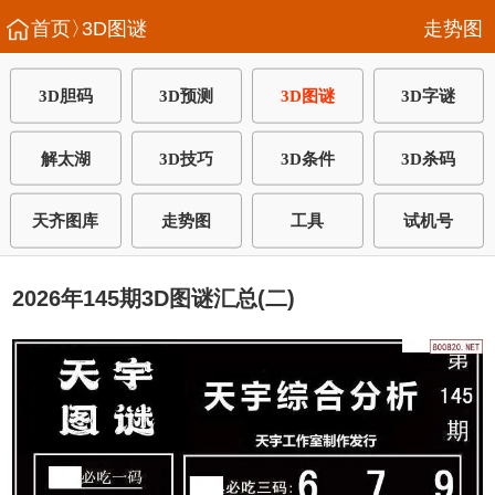
首页〉
3D图谜
走势图
3D胆码
3D预测
3D图谜
3D字谜
解太湖
3D技巧
3D条件
3D杀码
天齐图库
走势图
工具
试机号
2026年145期3D图谜汇总(二)