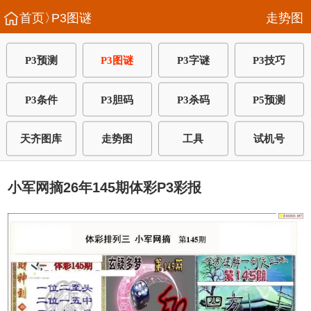
首页〉
P3图谜
走势图
P3预测
P3图谜
P3字谜
P3技巧
P3条件
P3胆码
P3杀码
P5预测
天齐图库
走势图
工具
试机号
小军网摘26年145期体彩P3彩报