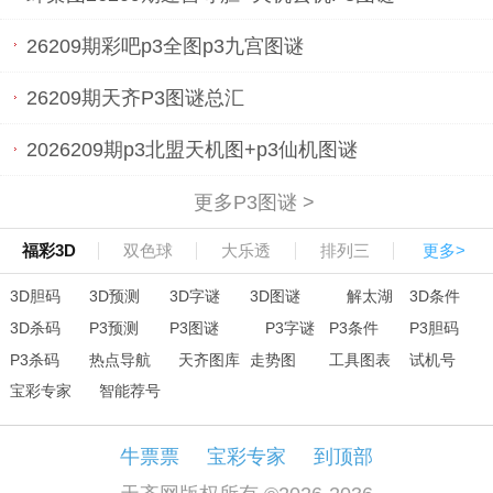
26209期彩吧p3全图p3九宫图谜
26209期天齐P3图谜总汇
2026209期p3北盟天机图+p3仙机图谜
更多P3图谜 >
福彩3D
双色球
大乐透
排列三
更多>
3D胆码
3D预测
3D字谜
3D图谜
解太湖
3D条件
3D杀码
P3预测
P3图谜
P3字谜
P3条件
P3胆码
P3杀码
热点导航
天齐图库
走势图
工具图表
试机号
宝彩专家
智能荐号
牛票票
宝彩专家
到顶部