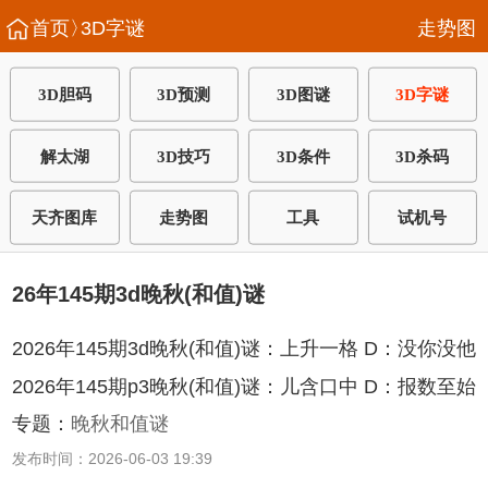
首页〉
3D字谜
走势图
3D胆码
3D预测
3D图谜
3D字谜
解太湖
3D技巧
3D条件
3D杀码
天齐图库
走势图
工具
试机号
26年145期3d晚秋(和值)谜
2026年145期3d晚秋(和值)谜：上升一格 D：没你没他
2026年145期p3晚秋(和值)谜：儿含口中 D：报数至始
专题：
晚秋和值谜
发布时间：2026-06-03 19:39