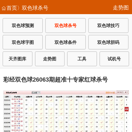
走势图
首页〉
双色球杀号
双色球预测
双色球杀号
双色球技巧
双色球字图
双色球条件
双色球胆码
天齐图库
走势图
工具
试机号
彩经双色球26063期超准十专家红球杀号