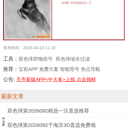
发布时间：2026-06-03 11:16
工具：
双色球胆拖组号
双色球缩水过滤
推荐：
宝彩APP
免费方案
智能荐号
热点导航
公告:
天齐新版APP<中大多>上线,点击领鲜
最新文章
双色球第2026092精选一注直选推荐
中大多
双色球第2026092于海滨3D直选免费领