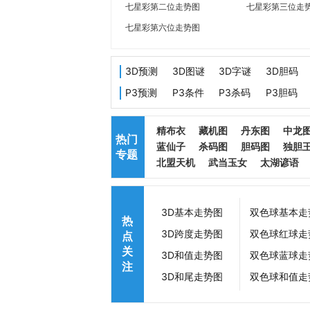
七星彩第二位走势图
七星彩第三位走
七星彩第六位走势图
3D预测
3D图谜
3D字谜
3D胆码
P3预测
P3条件
P3杀码
P3胆码
精布衣
藏机图
丹东图
中龙
热门
蓝仙子
杀码图
胆码图
独胆
专题
北盟天机
武当玉女
太湖谚语
3D基本走势图
双色球基本走
热
3D跨度走势图
双色球红球走
点
关
3D和值走势图
双色球蓝球走
注
3D和尾走势图
双色球和值走