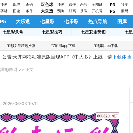
双色球
预测
胆码
杀码
预测
条件
杀号
字图谜
P3
预测
大乐透
字谜
图谜
条件
预测
胆码
杀号
开机号
P5
胆码
P5
大乐透
七星彩
七乐彩
热点导航
图库
七星彩杀号
七星彩技巧
七星彩走势图
七星
宝彩文章精选推荐
宝彩网app下载
宝彩网app下载
公告:天齐网移动端原版呈现APP《中大多》上线，请
下载体验
七星彩图谜
>> 正文
:
2026-06-03 10:12