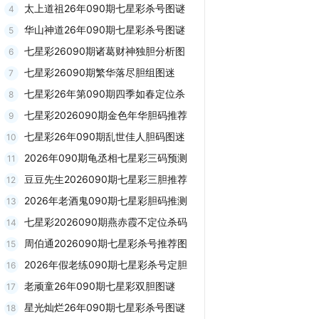
太上道祖26年090期七星彩杀号图谜
4
华山神道26年090期七星彩杀号图谜
5
七星彩26090期诸葛财神独胆分析图
6
七星彩26090期繁华落尽胆组图迷
7
七星彩26年第090期四季如春定位杀
8
七星彩2026090期金色年华胆码推荐
9
七星彩26年090期乱世佳人胆码图迷
10
2026年090期龟丞相七星彩三码预测
11
豆豆先生2026090期七星彩三胆推荐
12
2026年老酒鬼090期七星彩胆码推测
13
七星彩2026090期燕赤霞不定位杀码
14
周伯通2026090期七星彩杀号推荐图
15
2026年假老练090期七星彩杀号定胆
16
老顽童26年090期七星彩双胆图谜
17
星光灿烂26年090期七星彩杀号图谜
18