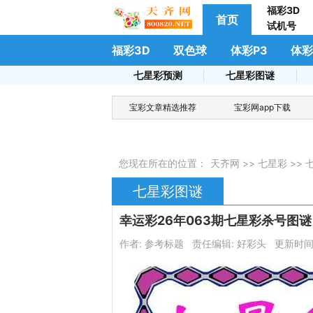
福彩3D
首页
试机号
福彩3D
双色球
体彩P3
体彩
七星彩预测
七星彩图谜
宝彩文章精选推荐
宝彩网app下载
您现在所在的位置：
天齐网
>>
七星彩
>>
七星彩图谜
幸运彩26年063期七星彩杀号图谜
作者:
参考标题
责任编辑:
好彩头
更新时间