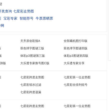
谜
开奖查询
七星彩走势图
案
宝彩专家
智能荐号
牛票票晒票
中网
天齐原创彩报A
全部藏机图打印版
版
双色球字图谜三版
双色球字图谜四版
版
体彩p3图谜第三版
体彩p3图谜第四版
图B版
大乐透专家推号图C版
大乐透专家分享
图
七星彩跨度走势图
七星彩第一位走势图
七星彩缩水过滤
七星彩全排列组号
七星彩跨度遗漏
图
七星彩跨度走势图
七星彩第一位走势图