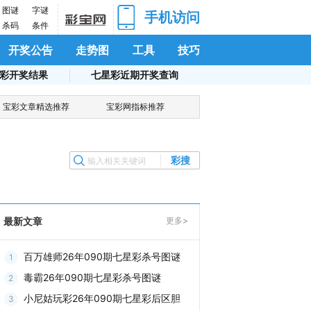
图谜
字谜
手机访问
杀码
条件
开奖公告
走势图
工具
技巧
彩开奖结果
七星彩近期开奖查询
宝彩文章精选推荐
宝彩网指标推荐
手机浏览器扫码访问
彩搜
最新文章
更多>
手机浏览器扫码下载
APP
百万雄师26年090期七星彩杀号图谜
1
毒霸26年090期七星彩杀号图谜
2
小尼姑玩彩26年090期七星彩后区胆
3