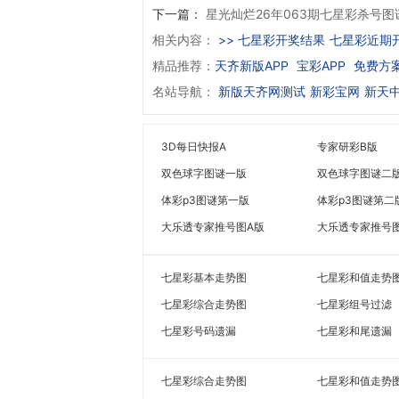
下一篇：
星光灿烂26年063期七星彩杀号图
相关内容：
>> 七星彩开奖结果
七星彩近期
精品推荐：
天齐新版APP
宝彩APP
免费方
名站导航：
新版天齐网测试
新彩宝网
新天
3D每日快报A
专家研彩B版
双色球字图谜一版
双色球字图谜二
体彩p3图谜第一版
体彩p3图谜第二
大乐透专家推号图A版
大乐透专家推号
七星彩基本走势图
七星彩和值走势
七星彩综合走势图
七星彩组号过滤
七星彩号码遗漏
七星彩和尾遗漏
七星彩综合走势图
七星彩和值走势