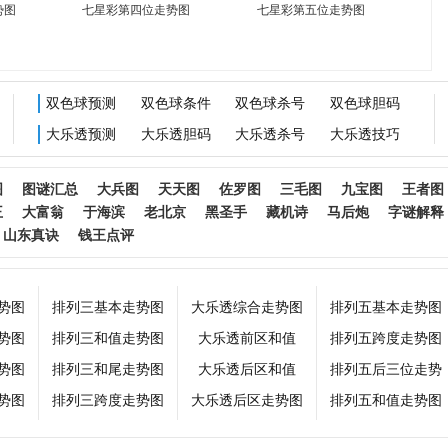
势图
七星彩第四位走势图
七星彩第五位走势图
双色球预测
双色球条件
双色球杀号
双色球胆码
大乐透预测
大乐透胆码
大乐透杀号
大乐透技巧
图
图谜汇总
大兵图
天天图
佐罗图
三毛图
九宝图
王者图
王
大富翁
于海滨
老北京
黑圣手
藏机诗
马后炮
字谜解释
山东真诀
钱王点评
势图
排列三基本走势图
大乐透综合走势图
排列五基本走势图
势图
排列三和值走势图
大乐透前区和值
排列五跨度走势图
势图
排列三和尾走势图
大乐透后区和值
排列五后三位走势
势图
排列三跨度走势图
大乐透后区走势图
排列五和值走势图