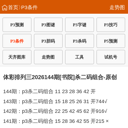
首页〉
P3条件
走势图
P3预测
P3图谜
P3字谜
P3技巧
P3条件
P3胆码
P3杀码
P5预测
天齐图库
走势图
工具
试机号
体彩排列三2026144期[书院]杀二码组合-原创
144期：p3杀二码组合 11 23 28 36 42 开
143期：p3杀二码组合 15 18 25 26 31 开744√
142期：p3杀二码组合 22 25 42 45 62 开916√
141期：p3杀二码组合 15 28 36 42 55 开215 ×