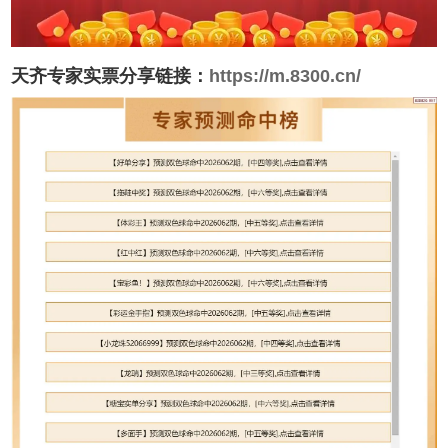
天齐专家实票分享链接：
https://m.8300.cn/