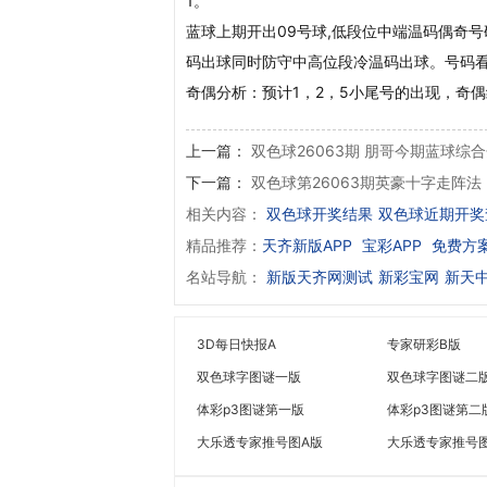
1。
蓝球上期开出09号球,低段位中端温码偶奇
码出球同时防守中高位段冷温码出球。号码看好01
奇偶分析：预计1，2，5小尾号的出现，奇偶
上一篇：
双色球26063期 朋哥今期蓝球综
下一篇：
双色球第26063期英豪十字走阵法
相关内容：
双色球开奖结果
双色球近期开奖
精品推荐：
天齐新版APP
宝彩APP
免费方
名站导航：
新版天齐网测试
新彩宝网
新天
3D每日快报A
专家研彩B版
双色球字图谜一版
双色球字图谜二
体彩p3图谜第一版
体彩p3图谜第二
大乐透专家推号图A版
大乐透专家推号