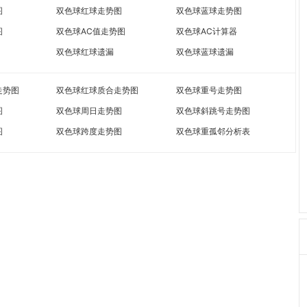
图
双色球红球走势图
双色球蓝球走势图
图
双色球AC值走势图
双色球AC计算器
双色球红球遗漏
双色球蓝球遗漏
走势图
双色球红球质合走势图
双色球重号走势图
图
双色球周日走势图
双色球斜跳号走势图
图
双色球跨度走势图
双色球重孤邻分析表