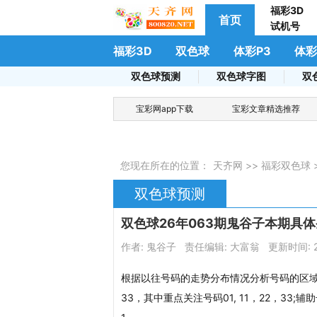
福彩3D
首页
试机号
福彩3D
双色球
体彩P3
体彩
双色球预测
双色球字图
双
宝彩网app下载
宝彩文章精选推荐
您现在所在的位置：
天齐网
>>
福彩双色球
双色球预测
双色球26年063期鬼谷子本期具
作者:
鬼谷子
责任编辑:
大富翁
更新时间:
根据以往号码的走势分布情况分析号码的区域变化范
33，其中重点关注号码01, 11，22，33;辅