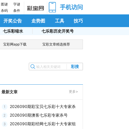
图谜
字谜
手机访问
杀码
条件
开奖公告
走势图
工具
技巧
七乐彩缩水
七乐彩历史开奖号
宝彩网app下载
宝彩文章精选推荐
手机浏览器扫码访问
彩搜
最新文章
更多>
手机浏览器扫码下载
APP
2026090期彩宝贝七乐彩十大专家杀
1
2026090期澳客七乐彩专家杀号
2
2026090期彩经网七乐彩十大专家组
3