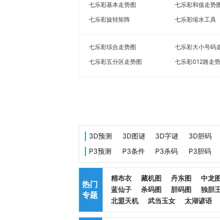
七乐彩基本走势图
七乐彩和值走势
七乐彩旋转矩阵
七乐彩缩水工具
七乐彩综合走势图
七乐彩大小号码
七乐彩五分区走势图
七乐彩012路走
3D预测
3D图谜
3D字谜
3D胆码
P3预测
P3条件
P3杀码
P3胆码
精布衣
藏机图
丹东图
中龙
热门
蓝仙子
杀码图
胆码图
独胆
专题
北盟天机
武当玉女
太湖谚语