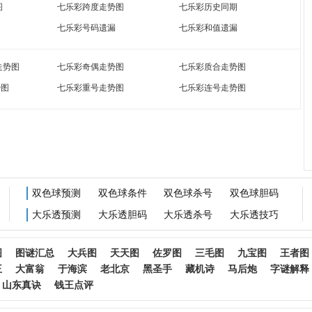
图
七乐彩跨度走势图
七乐彩历史同期
七乐彩号码遗漏
七乐彩和值遗漏
走势图
七乐彩奇偶走势图
七乐彩质合走势图
势图
七乐彩重号走势图
七乐彩连号走势图
双色球预测
双色球条件
双色球杀号
双色球胆码
大乐透预测
大乐透胆码
大乐透杀号
大乐透技巧
图
图谜汇总
大兵图
天天图
佐罗图
三毛图
九宝图
王者图
王
大富翁
于海滨
老北京
黑圣手
藏机诗
马后炮
字谜解释
山东真诀
钱王点评