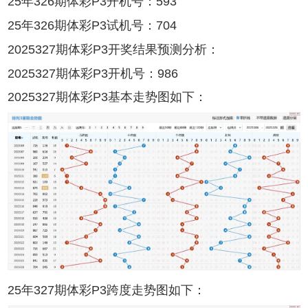
25年326期体彩P3开机号：593
25年326期体彩P3试机号：704
2025327期体彩P3开奖结果预测分析：
2025327期体彩P3开机号：986
2025327期体彩P3基本走势图如下：
25年327期体彩P3跨度走势图如下：