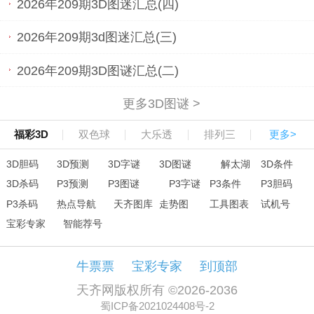
2026年209期3D图迷汇总(四)
2026年209期3d图迷汇总(三)
2026年209期3D图谜汇总(二)
更多3D图谜 >
福彩3D
双色球
大乐透
排列三
更多>
3D胆码
3D预测
3D字谜
3D图谜
解太湖
3D条件
3D杀码
P3预测
P3图谜
P3字谜
P3条件
P3胆码
P3杀码
热点导航
天齐图库
走势图
工具图表
试机号
宝彩专家
智能荐号
牛票票
宝彩专家
到顶部
天齐网版权所有 ©2026-2036
蜀ICP备2021024408号-2