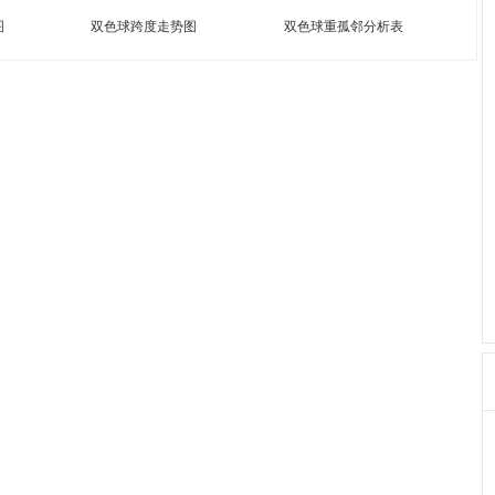
图
双色球跨度走势图
双色球重孤邻分析表