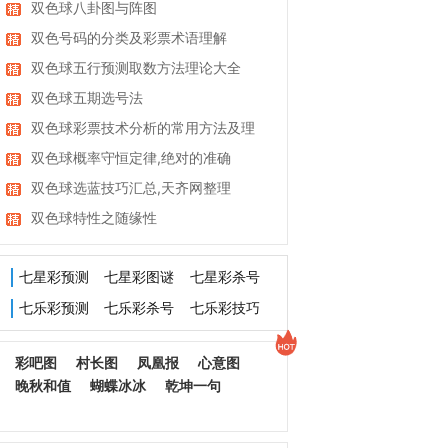
双色球八卦图与阵图
双色号码的分类及彩票术语理解
双色球五行预测取数方法理论大全
双色球五期选号法
双色球彩票技术分析的常用方法及理
论
双色球概率守恒定律,绝对的准确
双色球选蓝技巧汇总,天齐网整理
双色球特性之随缘性
七星彩预测
七星彩图谜
七星彩杀号
七乐彩预测
七乐彩杀号
七乐彩技巧
彩吧图
村长图
凤凰报
心意图
晚秋和值
蝴蝶冰冰
乾坤一句