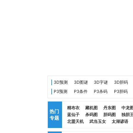
3D预测
3D图谜
3D字谜
3D胆码
P3预测
P3条件
P3杀码
P3胆码
精布衣
藏机图
丹东图
中龙
热门
蓝仙子
杀码图
胆码图
独胆
专题
北盟天机
武当玉女
太湖谚语