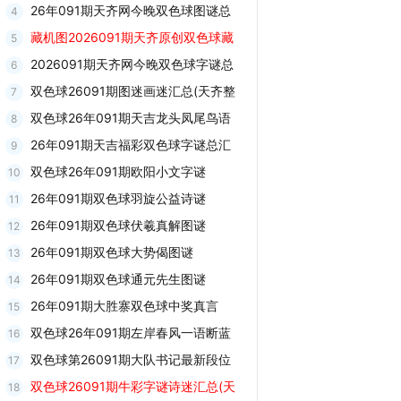
26年091期天齐网今晚双色球图谜总
4
藏机图2026091期天齐原创双色球藏
5
2026091期天齐网今晚双色球字谜总
6
双色球26091期图迷画迷汇总(天齐整
7
双色球26年091期天吉龙头凤尾鸟语
8
26年091期天吉福彩双色球字谜总汇
9
双色球26年091期欧阳小文字谜
10
26年091期双色球羽旋公益诗谜
11
26年091期双色球伏羲真解图谜
12
26年091期双色球大势偈图谜
13
26年091期双色球通元先生图谜
14
26年091期大胜寨双色球中奖真言
15
双色球26年091期左岸春风一语断蓝
16
双色球第26091期大队书记最新段位
17
双色球26091期牛彩字谜诗迷汇总(天
18