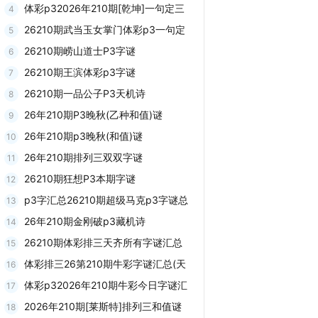
体彩p32026年210期[乾坤]一句定三
4
26210期武当玉女掌门体彩p3一句定
5
26210期崂山道士P3字谜
6
26210期王滨体彩p3字谜
7
26210期一品公子P3天机诗
8
26年210期P3晚秋(乙种和值)谜
9
26年210期p3晚秋(和值)谜
10
26年210期排列三双双字谜
11
26210期狂想P3本期字谜
12
p3字汇总26210期超级马克p3字谜总
13
26年210期金刚破p3藏机诗
14
26210期体彩排三天齐所有字谜汇总
15
体彩排三26第210期牛彩字谜汇总(天
16
体彩p32026年210期牛彩今日字谜汇
17
2026年210期[莱斯特]排列三和值谜
18