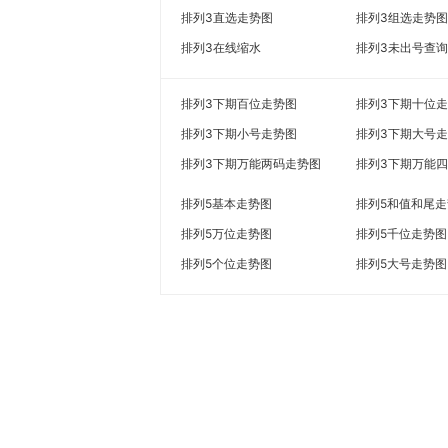
排列3直选走势图
排列3组选走势图
排列3在线缩水
排列3未出号查询
排列3下期百位走势图
排列3下期十位
排列3下期小号走势图
排列3下期大号
排列3下期万能两码走势图
排列3下期万能
排列5基本走势图
排列5和值和尾走
排列5万位走势图
排列5千位走势图
排列5个位走势图
排列5大号走势图