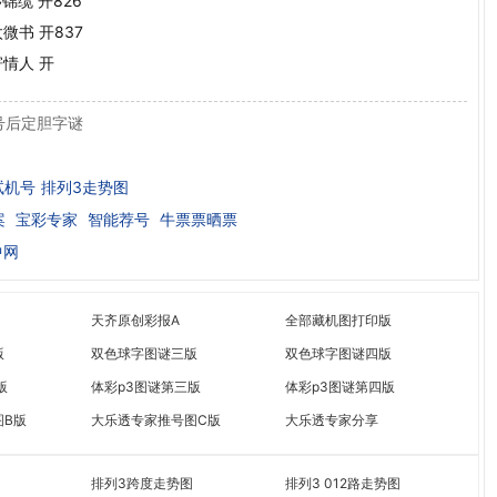
锦缆 开826
微书 开837
情人 开
机号后定胆字谜
试机号
排列3走势图
案
宝彩专家
智能荐号
牛票票晒票
中网
天齐原创彩报A
全部藏机图打印版
版
双色球字图谜三版
双色球字图谜四版
版
体彩p3图谜第三版
体彩p3图谜第四版
图B版
大乐透专家推号图C版
大乐透专家分享
排列3跨度走势图
排列3 012路走势图