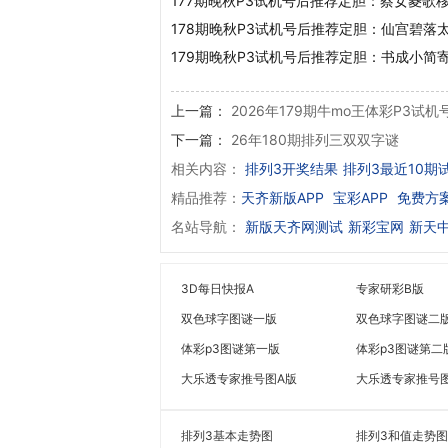
177期晚秋P3试机号后推荐定胆：蔡女菱歌移
178期晚秋P3试机号后推荐定胆：仙宫碧落太
179期晚秋P3试机号后推荐定胆：书成小简寄
上一篇：
2026年179期牛mo王体彩P3试
下一篇：
26年180期排列三双双字谜
相关内容：
排列3开奖结果
排列3最近10期
精品推荐：
天齐新版APP
宝彩APP
免费方
名站导航：
新版天齐网测试
新彩宝网
新天
3D每日快报A
专家研彩B版
双色球字图谜一版
双色球字图谜二
体彩p3图谜第一版
体彩p3图谜第二
大乐透专家推号图A版
大乐透专家推号
排列3基本走势图
排列3和值走势图