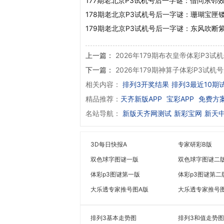
177期老北京P3试机号后一字谜：借问东邻效
178期老北京P3试机号后一字谜：珊瑚宝匣镂
179期老北京P3试机号后一字谜：东风吹断紫
上一篇：
2026年179期布衣皇帝体彩P3试
下一篇：
2026年179期神算子体彩P3试机
相关内容：
排列3开奖结果
排列3最近10期
精品推荐：
天齐新版APP
宝彩APP
免费方
名站导航：
新版天齐网测试
新彩宝网
新天
3D每日快报A
专家研彩B版
双色球字图谜一版
双色球字图谜二
体彩p3图谜第一版
体彩p3图谜第二
大乐透专家推号图A版
大乐透专家推号
排列3基本走势图
排列3和值走势图