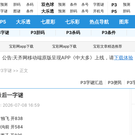
双色球
预测
胆码
杀码
预测
条件
杀号
字图谜
P3
预测
大乐透
字谜
图谜
条件
预测
胆码
杀号
开机号
P5
胆码
P5
大乐透
七星彩
七乐彩
热点导航
图库
3字谜
P3胆码
P3杀码
P3条件
宝彩网app下载
宝彩网app下载
宝彩文章精选推荐
公告:天齐网移动端原版呈现APP《中大多》上线，请
下载体验
P3字谜
>> 正文
P3字谜汇总
P3便民
P3
机号后一字谜
:
2026-07-08 16:59
独飞 开838
沟前 开584