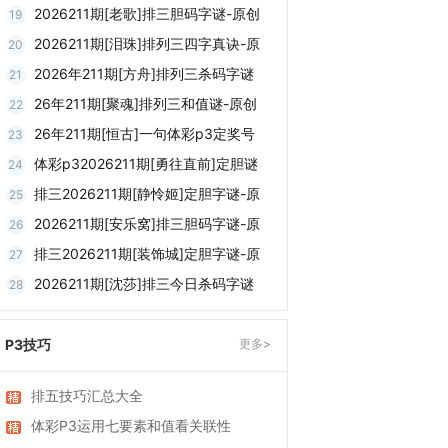
2026211期[老歌]排三胆码字谜-原创
19
2026211期[泪珠]排列三四字真诀-原
20
2026年211期[方舟]排列三杀码字谜
21
26年211期[聚魂]排列三和值谜-原创
22
26年211期[恒古]一句体彩p3定奖号
23
体彩p32026211期[勇往直前]定胆谜
24
排三2026211期[静怜姬]定胆字谜-原
25
2026211期[安乐窝]排三胆码字谜-原
26
排三2026211期[装饰城]定胆字谜-原
27
2026211期[沈莎]排三今日杀码字谜
28
P3技巧
更多>
排五技巧汇总大全
体彩P3运用七要素和值看关联性