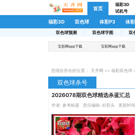
福彩3D
首页
试机号
福彩3D
双色球
体彩P3
体彩
双色球预测
双色球字图
双
宝彩网app下载
宝彩网app下载
您现在所在的位置：
天齐网
>>
福彩双色球
双色球杀号
2026078期双色球精选杀蓝汇总
作者:
参考标题
责任编辑:
好彩头
更新时间