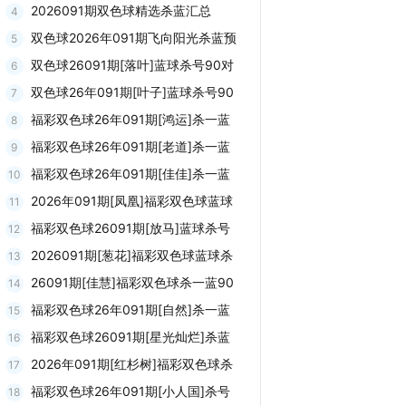
2026091期双色球精选杀蓝汇总
4
双色球2026年091期飞向阳光杀蓝预
5
双色球26091期[落叶]蓝球杀号90对
6
双色球26年091期[叶子]蓝球杀号90
7
福彩双色球26年091期[鸿运]杀一蓝
8
福彩双色球26年091期[老道]杀一蓝
9
福彩双色球26年091期[佳佳]杀一蓝
10
2026年091期[凤凰]福彩双色球蓝球
11
福彩双色球26091期[放马]蓝球杀号
12
2026091期[葱花]福彩双色球蓝球杀
13
26091期[佳慧]福彩双色球杀一蓝90
14
福彩双色球26年091期[自然]杀一蓝
15
福彩双色球26091期[星光灿烂]杀蓝
16
2026年091期[红杉树]福彩双色球杀
17
福彩双色球26年091期[小人国]杀号
18