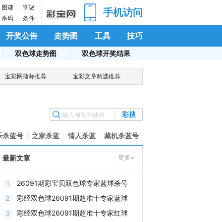
图谜
字谜
手机访问
杀码
条件
开奖公告
走势图
工具
技巧
双色球走势图
双色球开奖结果
宝彩网指标推荐
宝彩文章精选推荐
手机浏览器扫码访问
彩搜
乐杀蓝号
之家杀蓝
情人杀蓝
藏机杀蓝号
最新文章
更多>
手机浏览器扫码下载
APP
26091期彩宝贝双色球专家蓝球杀号
1
彩经双色球26091期超准十专家蓝球
2
彩经双色球26091期超准十专家红球
3