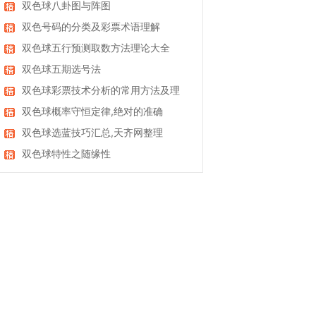
双色球八卦图与阵图
双色号码的分类及彩票术语理解
双色球五行预测取数方法理论大全
双色球五期选号法
双色球彩票技术分析的常用方法及理
论
双色球概率守恒定律,绝对的准确
双色球选蓝技巧汇总,天齐网整理
双色球特性之随缘性