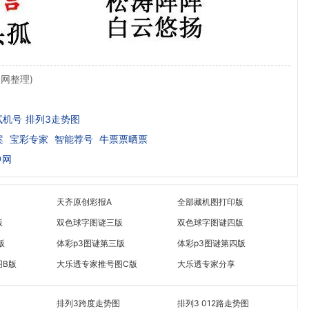
齐网整理)
试机号
排列3走势图
案
宝彩专家
智能荐号
牛票票晒票
中网
天齐原创彩报A
全部藏机图打印版
版
双色球字图谜三版
双色球字图谜四版
版
体彩p3图谜第三版
体彩p3图谜第四版
图B版
大乐透专家推号图C版
大乐透专家分享
排列3跨度走势图
排列3 012路走势图