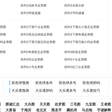
排列3试机号走势图
排列3全面分析
排列3和值遗漏
排列3号码遗漏
走势图
排列3下期个位走势图
排列3下期大小形态走势图
走势图
排列3质合比例值走势图
排列3下期奇偶走势图
四码走势图
排列3下期万能五码走势图
排列3下期万能六码走势图
势图
排列5奇偶形态走势图
排列5跨度走势图
排列5百位走势图
排列5十位走势图
排列5小号走势图
排列5后三位走势图
双色球预测
双色球条件
双色球杀号
双色球胆码
大乐透预测
大乐透胆码
大乐透杀号
大乐透技巧
图
图谜汇总
大兵图
天天图
佐罗图
三毛图
九宝图
王者图
王
大富翁
于海滨
老北京
黑圣手
藏机诗
马后炮
字谜解释