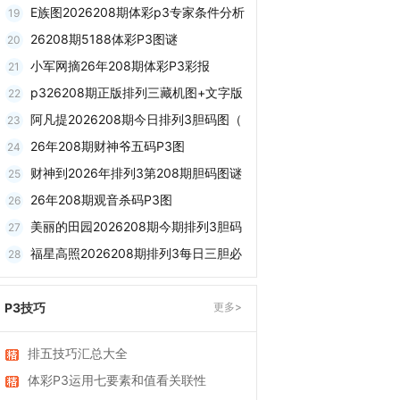
E族图2026208期体彩p3专家条件分析
19
26208期5188体彩P3图谜
20
小军网摘26年208期体彩P3彩报
21
p326208期正版排列三藏机图+文字版
22
阿凡提2026208期今日排列3胆码图（
23
26年208期财神爷五码P3图
24
财神到2026年排列3第208期胆码图谜
25
26年208期观音杀码P3图
26
美丽的田园2026208期今期排列3胆码
27
福星高照2026208期排列3每日三胆必
28
P3技巧
更多>
排五技巧汇总大全
体彩P3运用七要素和值看关联性