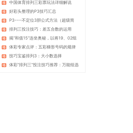
中国体育排列三彩票玩法详细解说
好彩头整理的P3技巧汇总
P3----不定位3胆公式方法（超级简
单、
排列三投注技巧：差五合数的运用
揭“和值15”连坐奥秘，以将19、02组
合进
体彩专家点评：五彩梯形号码的规律
及
技巧宝鉴排列3：大小数选择
体彩“排列三”投注技巧推荐：万能组选