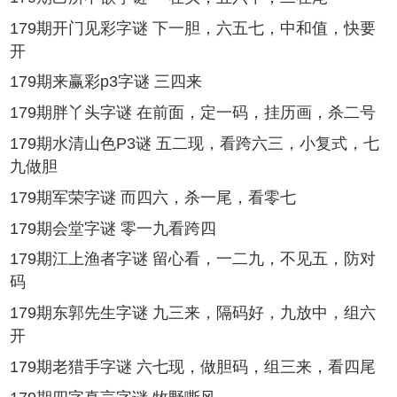
179期开门见彩字谜 下一胆，六五七，中和值，快要
开
179期来赢彩p3字谜 三四来
179期胖丫头字谜 在前面，定一码，挂历画，杀二号
179期水清山色P3谜 五二现，看跨六三，小复式，七
九做胆
179期军荣字谜 而四六，杀一尾，看零七
179期会堂字谜 零一九看跨四
179期江上渔者字谜 留心看，一二九，不见五，防对
码
179期东郭先生字谜 九三来，隔码好，九放中，组六
开
179期老猎手字谜 六七现，做胆码，组三来，看四尾