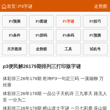
首页〉
P3字谜
走势图
P3预测
P3图谜
P3字谜
P3技巧
P3条件
P3胆码
P3杀码
P5预测
天齐图库
走势图
工具
试机号
​p3便民解26179期排列三打印版字谜
体彩排三26年179期 乾坤P3一句定三码 一溪烟柳 万
丝垂
体彩排三26年179期 一品公子天机诗 三九寒天 路无人
至 一分为二
体彩排三26年179期 崂山道士字谜 一只七彩鹿 巫山留