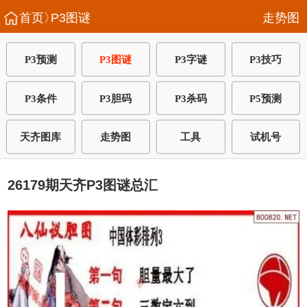
首页〉
P3图谜
走势图
P3预测
P3图谜
P3字谜
P3技巧
P3条件
P3胆码
P3杀码
P5预测
天齐图库
走势图
工具
试机号
26179期天齐P3图谜总汇